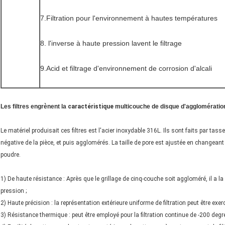
7.Filtration pour l'environnement à hautes températures
8. l'inverse à haute pression lavent le filtrage
9.Acid et filtrage d'environnement de corrosion d'alcali
Les filtres engrènent la
caractéristique
multicouche de disque d'agglomératio
Le matériel produisait ces filtres est l'acier inoxydable 316L. Ils sont faits par ta
négative de la pièce, et puis agglomérés. La taille de pore est ajustée en changeant
poudre.
1) De haute résistance : Après que le grillage de cinq-couche soit aggloméré, il a 
pression ;
2) Haute précision : la représentation extérieure uniforme de filtration peut être exe
3) Résistance thermique : peut être employé pour la filtration continue de -200 deg