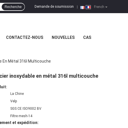
Demande de soumission
Recherche
|
French
CONTACTEZ-NOUS
NOUVELLES
CAS
e En Métal 316l Multicouche
cier inoxydable en métal 316l multicouche
uit:
La Chine
Velp
SGS CE ISO9002 BV
Filtre mesh-14
ement et expédition: