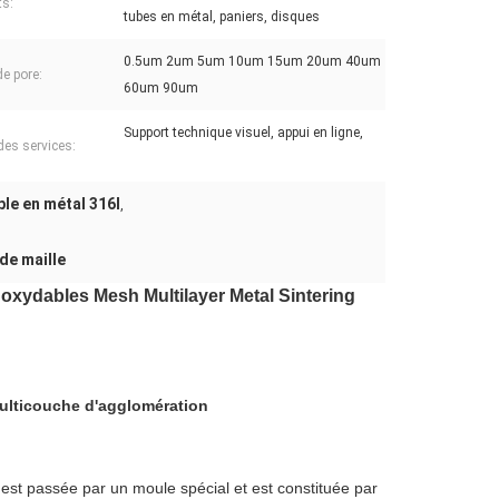
ts:
tubes en métal, paniers, disques
0.5um 2um 5um 10um 15um 20um 40um
de pore:
60um 90um
Support technique visuel, appui en ligne,
des services:
ble en métal 316l
,
de maille
noxydables Mesh Multilayer Metal Sintering
multicouche d'agglomération
est passée par un moule spécial et est constituée par