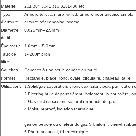
Matériel
201 304 304L 316 316L430 etc.
Type
Armure toile, armure twilled, armure néerlandaise simple,
d'armure
armure néerlandaise inverse
Diamètre
0.025mm--2.5mm
de fil
Épaisseur
1.0mm---5.0mm
Taux de
1--200micron
filtre
Couches
Couches à une seule couche ou multi
Formes
Rectangle, place, rond, ovale, circulaire, chapeau, taille
Utilisations
1.Solid/gas séparation, silencieux, silencieux, purification d
2.Filtering huile dépoussiérant, isolement, la poussière, a
3.Gas-oil dissociation, séparation liquide de gaz
4.Moistureproof, isolation thermique
gas ou pétrole ou chaleur du gaz 5.Uniform, bien-distribué
6.Pharmaceutical, filber chimique