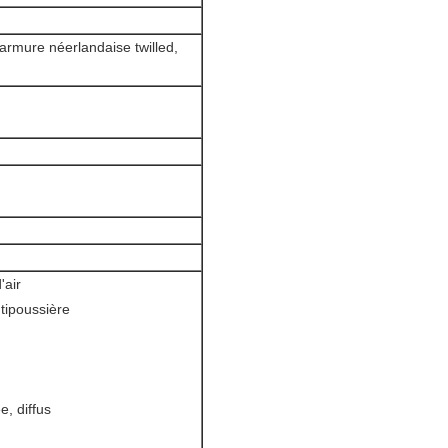
 armure néerlandaise twilled,
'air
ntipoussière
e, diffus