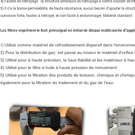
4) Facilité de nettoyage : la structure extérieure de nettoyage à contre courant de fil
5) Il n'a la bonne perméabilité, de haute résistance, aucun besoin d'ajouter la str
corrosion forte, faciles à nettoyer, et non facile à endommager. Matériel standard 
but principal
d'
Les filtres engrènent le
en métal de disque multicouche
aggl
Utilisé comme matériel de refroidissement dispersif dans l'environn
1)
2) Pour la distribution de gaz, est passé au mixeur le matériel d'orifice d
3) Utilisé pour à haute précision, la haut-fiabilité et les matériaux à hau
4) Utilisé pour le filtre à huile à haute pression de remuement
5) Utilisé pour la filtration des produits de boisson, chimique et chimiqu
également pour la filtration du traitement et du gaz de l'eau.