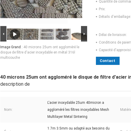
Quantité de comma
Prix:
Détails d'emballage:
Délai de livraison:
Conditions de paiem
Image Grand :
40 microns 25um ont aggloméré le
Capacité d'approvis
disque de filtre d'acier inoxydable en métal 316l
multicouche
Contact
40 microns 25um ont aggloméré le disque de filtre d'acier 
description de
L'acier inoxydable 25um 40micron a
Nom:
aggloméré les filtres inoxydables Mesh
Matérie
Multilayer Metal Sintering
1.7m 3.5mm ou adapté aux besoins du