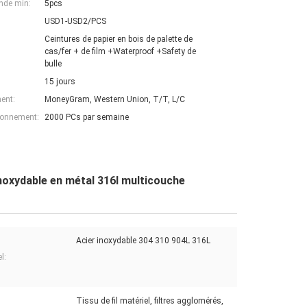
nde min:
5pcs
USD1-USD2/PCS
Ceintures de papier en bois de palette de
cas/fer + de film +Waterproof +Safety de
bulle
15 jours
ent:
MoneyGram, Western Union, T/T, L/C
ionnement:
2000 PCs par semaine
inoxydable en métal 316l multicouche
Acier inoxydable 304 310 904L 316L
l:
Tissu de fil matériel, filtres agglomérés,