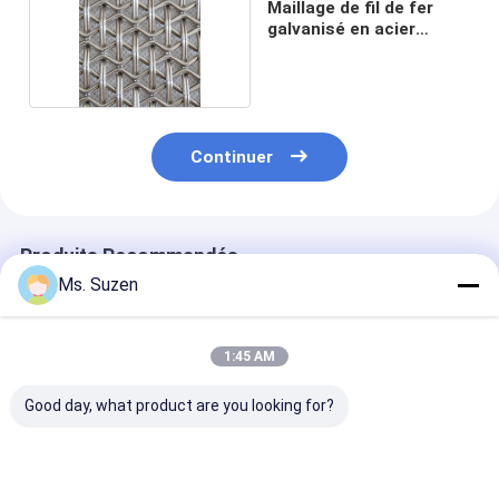
Maillage de fil de fer
galvanisé en acier
inoxydable
Continuer
Produits Recommandés
Ms. Suzen
1:45 AM
Good day, what product are you looking for?
Écran en treillis en
Rideau architectural
Maillage en ac
acier inoxydable
de décoration de
inoxydable en 