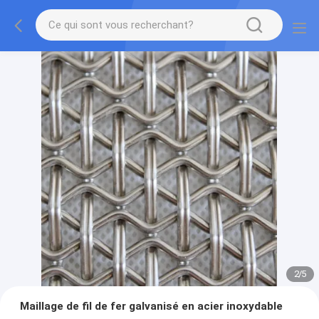
2
/
5
Maillage de fil de fer galvanisé en acier inoxydable