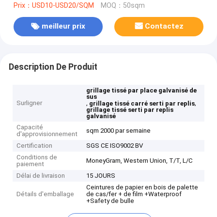
Prix：USD10-USD20/SQM
MOQ：50sqm
meilleur prix
Contactez
Description De Produit
grillage tissé par place galvanisé de
sus
Surligner
,
,
grillage tissé carré serti par replis
grillage tissé serti par replis
galvanisé
Capacité
sqm 2000 par semaine
d'approvisionnement
Certification
SGS CE ISO9002 BV
Conditions de
MoneyGram, Western Union, T/T, L/C
paiement
Délai de livraison
15 JOURS
Ceintures de papier en bois de palette
Détails d'emballage
de cas/fer + de film +Waterproof
+Safety de bulle