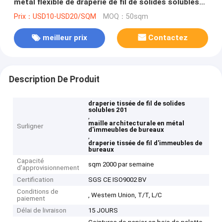
métal flexible de draperie de fil de solides solubles
201
Prix：USD10-USD20/SQM
MOQ：50sqm
meilleur prix
Contactez
Description De Produit
draperie tissée de fil de solides
solubles 201
,
maille architecturale en métal
Surligner
d'immeubles de bureaux
,
draperie tissée de fil d'immeubles de
bureaux
Capacité
sqm 2000 par semaine
d'approvisionnement
Certification
SGS CE ISO9002 BV
Conditions de
, Western Union, T/T, L/C
paiement
Délai de livraison
15 JOURS