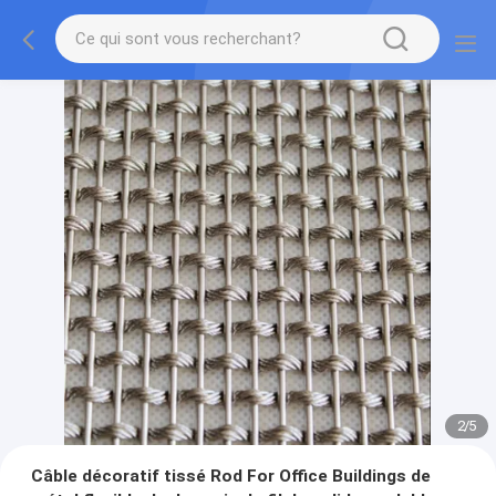
2
/
5
Câble décoratif tissé Rod For Office Buildings de