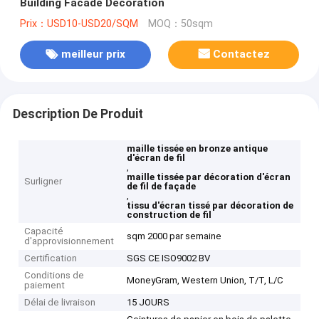
Building Facade Decoration
Prix：USD10-USD20/SQM
MOQ：50sqm
meilleur prix
Contactez
Description De Produit
maille tissée en bronze antique
d'écran de fil
,
maille tissée par décoration d'écran
Surligner
de fil de façade
,
tissu d'écran tissé par décoration de
construction de fil
Capacité
sqm 2000 par semaine
d'approvisionnement
Certification
SGS CE ISO9002 BV
Conditions de
MoneyGram, Western Union, T/T, L/C
paiement
Délai de livraison
15 JOURS