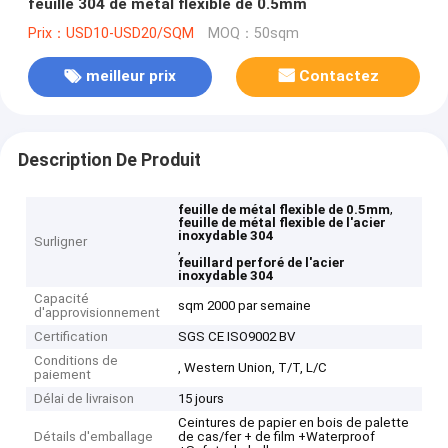
feuille 304 de métal flexible de 0.5mm
Prix：USD10-USD20/SQM
MOQ：50sqm
meilleur prix
Contactez
Description De Produit
,
feuille de métal flexible de 0.5mm
feuille de métal flexible de l'acier
inoxydable 304
Surligner
,
feuillard perforé de l'acier
inoxydable 304
Capacité
sqm 2000 par semaine
d'approvisionnement
Certification
SGS CE ISO9002 BV
Conditions de
, Western Union, T/T, L/C
paiement
Délai de livraison
15 jours
Ceintures de papier en bois de palette
Détails d'emballage
de cas/fer + de film +Waterproof