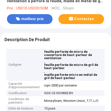
ventilation a perforé la feuille, maille en métal de gril
de haut-parleur
Prix：USD10-USD20/SQM
MOQ：50sqm
meilleur prix
Contactez
Description De Produit
feuille perforée de micro de
couverture de haut-parleur de
ventilation
,
Surligner
feuille perforée de micro de gril de
haut-parleur
,
maille perforée micro en métal de
gril de haut-parleur
Capacité
sqm 2000 par semaine
d'approvisionnement
Certification
SGS CE ISO9002 BV
Conditions de
MoneyGram, Western Union, T/T, L/C
paiement
Délai de livraison
15 jours