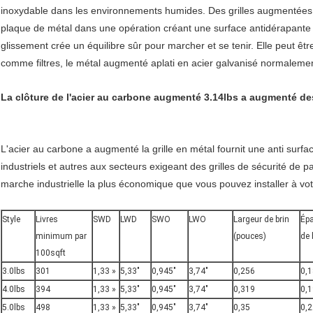
inoxydable dans les environnements humides. Des grilles augmentées en
plaque de métal dans une opération créant une surface antidérapante 
glissement crée un équilibre sûr pour marcher et se tenir. Elle peut êtr
comme filtres, le métal augmenté aplati en acier galvanisé normalement u
La clôture de l'acier au carbone augmenté 3.14lbs a augmenté des 
L'acier au carbone a augmenté la grille en métal fournit une anti surf
industriels et autres aux secteurs exigeant des grilles de sécurité de 
marche industrielle la plus économique que vous pouvez installer à vot
Style
Livres
SWD
LWD
SWO
LWO
Largeur de brin
Épa
minimum par
(pouces)
de 
100sqft
3.0lbs
301
1,33 »
5,33"
0,945"
3,74"
0,256
0,
4.0lbs
394
1,33 »
5,33"
0,945"
3,74"
0,319
0,
5.0lbs
498
1,33 »
5,33"
0,945"
3,74"
0,35
0,