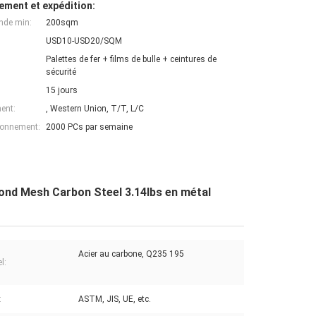
ement et expédition:
nde min:
200sqm
USD10-USD20/SQM
Palettes de fer + films de bulle + ceintures de
sécurité
15 jours
ent:
, Western Union, T/T, L/C
ionnement:
2000 PCs par semaine
mond Mesh Carbon Steel 3.14lbs en métal
Acier au carbone, Q235 195
l:
:
ASTM, JIS, UE, etc.