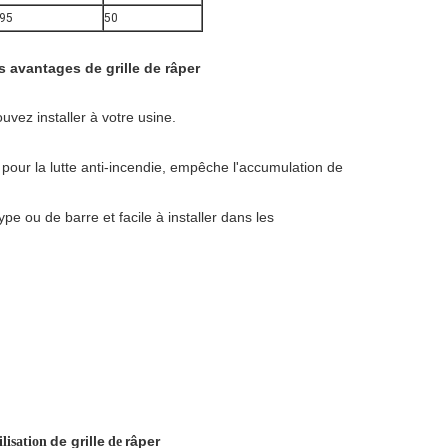
295
50
 avantages de grille de râper
vez installer à votre usine.
pour la lutte anti-incendie, empêche l'accumulation de
ype ou de barre et facile à installer dans les
de grille
râper
ilisation
de