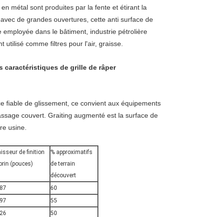
 métal sont produites par la fente et étirant la
avec de grandes ouvertures, cette anti surface de
e employée dans le bâtiment, industrie pétrolière
tilisé comme filtres pour l'air, graisse.
caractéristiques de grille de râper
ace fiable de glissement, ce convient aux équipements
passage couvert. Graiting augmenté est la surface de
re usine.
isseur de finition
% approximatifs
brin (pouces)
de terrain
découvert
187
60
197
55
226
50