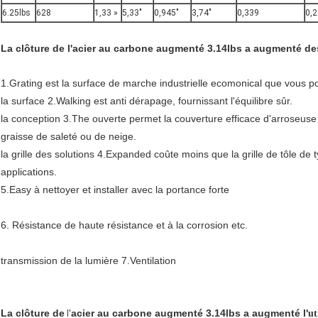
6.25lbs
628
1,33 »
5,33"
0,945"
3,74"
0,339
0,
La clôture de l'acier au carbone augmenté 3.14lbs a augmenté des
1.Grating est la surface de marche industrielle ecomonical que vous pou
la surface 2.Walking est anti dérapage, fournissant l'équilibre sûr.
la conception 3.The ouverte permet la couverture efficace d'arroseuse 
graisse de saleté ou de neige.
la grille des solutions 4.Expanded coûte moins que la grille de tôle de t
applications.
5.Easy à nettoyer et installer avec la portance forte
6. Résistance de haute résistance et à la corrosion etc.
transmission de la lumière 7.Ventilation
La clôture de
acier au carbone augmenté 3.14lbs a augmenté l'
ut
l'