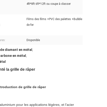
4ft*8ft 6ft*12ft ou coupe à classer
Films des films +PVC des palettes +Bubble
:
de fer
ures:
Disponible
 de diamant en métal
,
carbone en métal
,
étal
é la grille de râper
troduction de grille de râper
luminium pour les applications légères, et l'acier