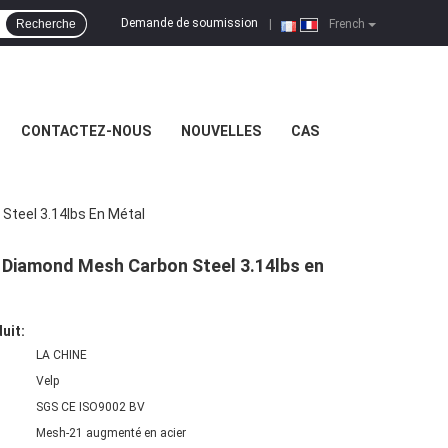
Demande de soumission
Recherche
|
French
CONTACTEZ-NOUS
NOUVELLES
CAS
Steel 3.14lbs En Métal
e Diamond Mesh Carbon Steel 3.14lbs en
uit:
LA CHINE
Velp
SGS CE ISO9002 BV
Mesh-21 augmenté en acier