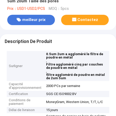
5um 20um Taille des pores
Prix：USD1-USD2/PCS
MOQ：5pcs
meilleur prix
Contactez
Description De Produit
0.5um 2um a aggloméré le filtre de
poudre en métal
,
Filtre aggloméré cinq par couches
Surligner
de poudre en métal
,
filtre aggloméré de poudre en métal
de 2um 5um
Capacité
2000 PCs par semaine
d'approvisionnement
Certification
SGS CE ISO9002 BV
Conditions de
MoneyGram, Western Union, T/T, L/C
paiement
Délai de livraison
15 jours