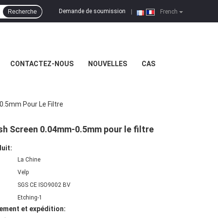
Demande de soumission
Recherche
|
French
CONTACTEZ-NOUS
NOUVELLES
CAS
0.5mm Pour Le Filtre
esh Screen 0.04mm-0.5mm pour le filtre
uit:
La Chine
Velp
SGS CE ISO9002 BV
Etching-1
ement et expédition: