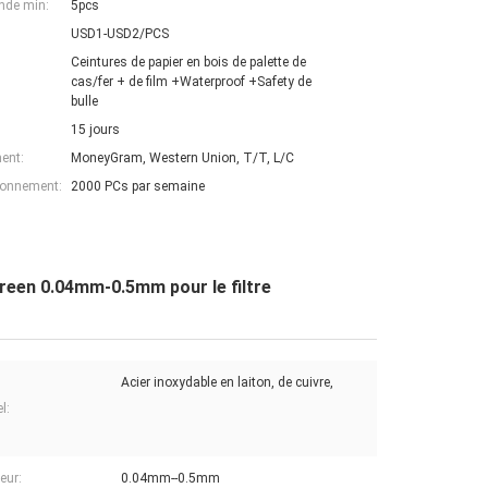
nde min:
5pcs
USD1-USD2/PCS
Ceintures de papier en bois de palette de
cas/fer + de film +Waterproof +Safety de
bulle
15 jours
ent:
MoneyGram, Western Union, T/T, L/C
ionnement:
2000 PCs par semaine
creen 0.04mm-0.5mm pour le filtre
Acier inoxydable en laiton, de cuivre,
l:
eur:
0.04mm--0.5mm