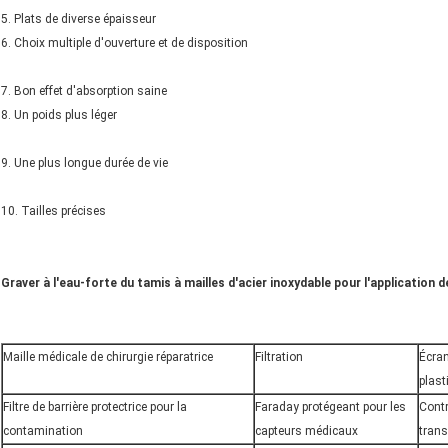
5. Plats de diverse épaisseur
6. Choix multiple d'ouverture et de disposition
7. Bon effet d'absorption saine
8. Un poids plus léger
9. Une plus longue durée de vie
10. Tailles précises
Graver à l'eau-forte du tamis à mailles d'acier inoxydable pour l'application de
Maille médicale de chirurgie réparatrice
Filtration
Écran
plast
Filtre de barrière protectrice pour la
Faraday protégeant pour les
Contr
contamination
capteurs médicaux
trans