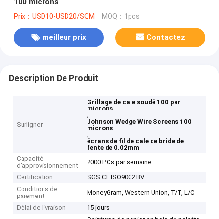
100 microns
Prix：USD10-USD20/SQM
MOQ：1pcs
meilleur prix
Contactez
Description De Produit
Grillage de cale soudé 100 par
microns
,
Johnson Wedge Wire Screens 100
Surligner
microns
,
écrans de fil de cale de bride de
fente de 0.02mm
Capacité
2000 PCs par semaine
d'approvisionnement
Certification
SGS CE ISO9002 BV
Conditions de
MoneyGram, Western Union, T/T, L/C
paiement
Délai de livraison
15 jours