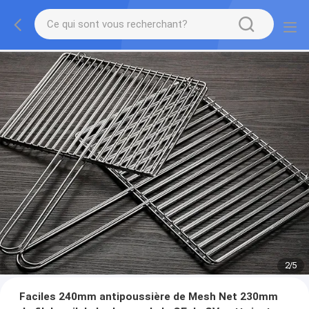
2
/
5
Faciles 240mm antipoussière de Mesh Net 230mm