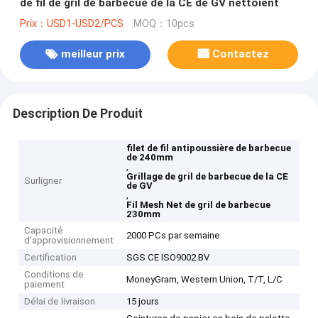
de fil de gril de barbecue de la CE de GV nettoient
Prix：USD1-USD2/PCS
MOQ：10pcs
meilleur prix
Contactez
Description De Produit
filet de fil antipoussière de barbecue
de 240mm
,
Grillage de gril de barbecue de la CE
Surligner
de GV
,
Fil Mesh Net de gril de barbecue
230mm
Capacité
2000 PCs par semaine
d'approvisionnement
Certification
SGS CE ISO9002 BV
Conditions de
MoneyGram, Western Union, T/T, L/C
paiement
Délai de livraison
15 jours