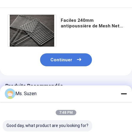
Faciles 240mm
antipoussière de Mesh Net
230mm de fil de gril de
barbecue de la CE de GV
nettoient
Continuer
Produits Recommandés
Ms. Suzen
7:48 PM
Good day, what product are you looking for?