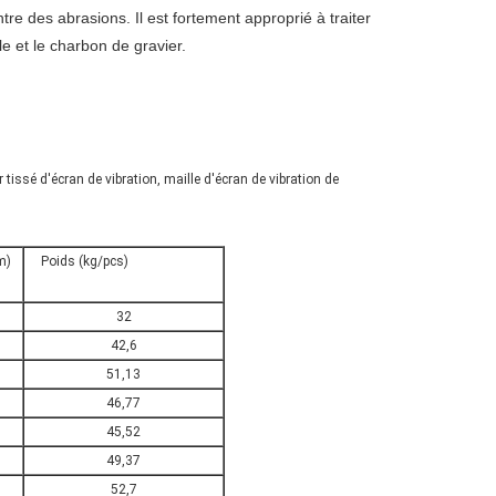
tre des abrasions. Il est fortement approprié à traiter
e et le charbon de gravier.
 tissé d'écran de vibration, maille d'écran de vibration de
m)
Poids (kg/pcs)
32
42,6
51,13
46,77
45,52
49,37
52,7