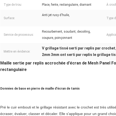
Type de trou:
Place, fente, rectangulaire, diamant
À croc
Anti jet rusy d'huile,
Surface:
Type d
Recourbement, soudant, decoiling,
Service de processus:
Applica
coupure, poinçonnant
V grillage tissé serti par replis par crochet
Mettre en évidence:
2mm 3mm ont serti par replis le grillage ti
Maille sertie par replis accrochée d'écran de Mesh Panel Fo
rectangulaire
Données de base en pierre de maille d'écran de tamis
Pré le cuir embouti et le grillage résistant avec le crochet est très utilisé
écraser, évaluer, classer et décaler. Elle s'applique pour un grand cho