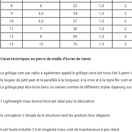
8
6
22
1,5
2
9
6,5
24
1,5
2
10
6,5
27
1,5
2
11
7
30
1,5
2
12
8
50
1,5
2
13
12
75
1,5
2
Caractéristiques en pierre de maille d'écran de tamis
Le grillage serti par replis a également appelé le grillage carré est tissu fait à part
la largeur du petit pain et le parallèle à la longueur, à la croix et à la ligne fils sont 
Le grillage peut être tissé dans un certain nombre de différents styles depening sur l
1.Lightweight mais bonne force est idéal pour la décoration
la conception 2.Simple de la structure rend les produits finis élégants
il est facile installer 3.It et longévité mais coût de maintenance à prix réduit.