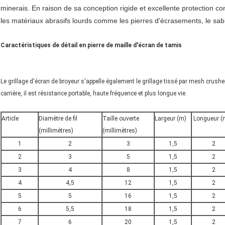
minerais. En raison de sa conception rigide et excellente protection con
les matériaux abrasifs lourds comme les pierres d'écrasements, le sabl
Caractéristiques de détail en pierre de maille d'écran de tamis
Le grillage d'écran de broyeur s'appelle également le grillage tissé par mesh.crusher
carrière, il est résistance portable, haute fréquence et plus longue vie.
Article
Diamètre de fil
Taille ouverte
Largeur (m)
Longueur (
(millimètres)
(millimètres)
1
2
3
1,5
2
2
3
5
1,5
2
3
4
8
1,5
2
4
4,5
12
1,5
2
5
5
16
1,5
2
6
5,5
18
1,5
2
7
6
20
1,5
2