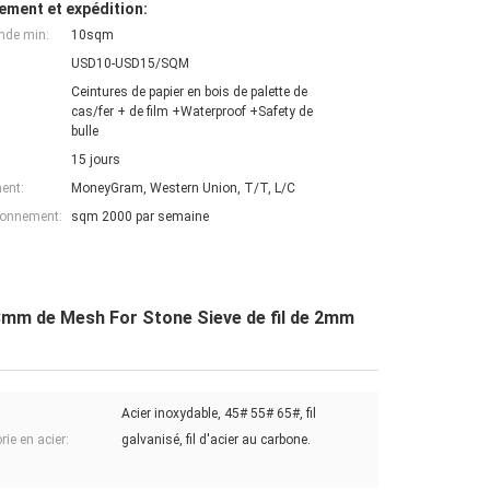
ement et expédition:
nde min:
10sqm
USD10-USD15/SQM
Ceintures de papier en bois de palette de
cas/fer + de film +Waterproof +Safety de
bulle
15 jours
ent:
MoneyGram, Western Union, T/T, L/C
ionnement:
sqm 2000 par semaine
r 3mm de Mesh For Stone Sieve de fil de 2mm
Acier inoxydable, 45# 55# 65#, fil
ie en acier:
galvanisé, fil d'acier au carbone.