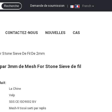
Demande de soumission
Recherche
|
French
CONTACTEZ-NOUS
NOUVELLES
CAS
or Stone Sieve De Fil De 2mm
s par 3mm de Mesh For Stone Sieve de fil
uit:
La Chine
Velp
SGS CE ISO9002 BV
Mesh-9 tissé serti par replis