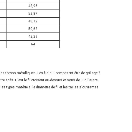
48,96
52,87
48,12
50,63
42,29
64
ir des torons métalliques. Les fils qui composent être de grillage à
entrelacés. C'est le fil croisent au-dessus et sous de l'un l'autre.
es types matériels, le diamètre de fil et les tailles s'ouvrantes.