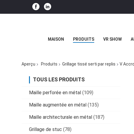
MAISON
PRODUITS
VR SHOW
A
Aperçu
Produits
Grillage tissé serti par replis
V Accro
TOUS LES PRODUITS
Maille perforée en métal
(109)
Maille augmentée en métal
(135)
Maille architecturale en métal
(187)
Grillage de stuc
(78)