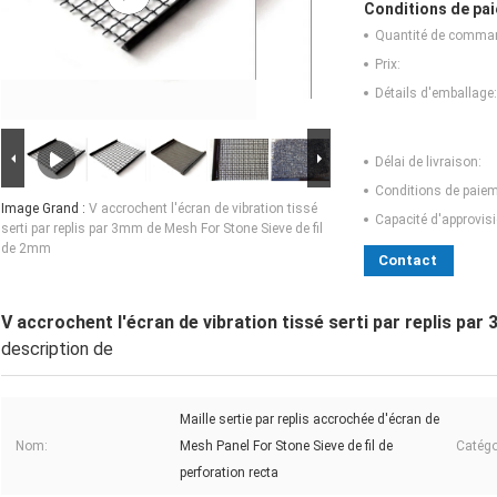
Conditions de pai
Quantité de comma
Prix:
Détails d'emballage:
Délai de livraison:
Conditions de paiem
Image Grand :
V accrochent l'écran de vibration tissé
Capacité d'approvis
serti par replis par 3mm de Mesh For Stone Sieve de fil
de 2mm
Contact
V accrochent l'écran de vibration tissé serti par replis pa
description de
Maille sertie par replis accrochée d'écran de
Nom:
Mesh Panel For Stone Sieve de fil de
Catégor
perforation recta