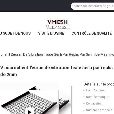
U SUJET DE NOUS
VISITE D'USINE
CONTRÔLE DE QUALITÉ
chent L'écran De Vibration Tissé Serti Par Replis Par 3mm De Mesh F
V accrochent l'écran de vibration tissé serti par repli
de 2mm
Détails sur le prod
Lieu d'origine:
Nom de marque:
Certification:
Numéro de modèle: