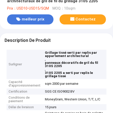
architecturaux de gril de fil du grillage 310S 2205
Prix：USD10-USD15/SQM
MOQ：10sqm
meilleur prix
Contactez
Description De Produit
Grillage tissé serti par replis par
appartement architectural
,
panneaux décoratifs de gril du fil
Surligner
310S 2205
,
310S 2205 a serti par replis le
grillage tissé
Capacité
sqm 2000 par semaine
d'approvisionnement
Certification
SGS CE ISO9002 BV
Conditions de
MoneyGram, Western Union, T/T, L/C
paiement
Délai de livraison
15 jours