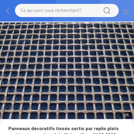
2
/
5
Panneaux décoratifs tissés sertis par replis plats