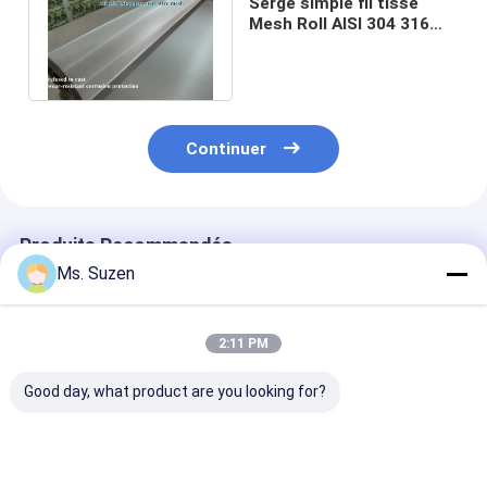
Sergé simple fil tissé
Mesh Roll AISI 304 316
d'acier inoxydable de 500
microns
Continuer
Produits Recommandés
Ms. Suzen
2:11 PM
Good day, what product are you looking for?
Ceinture de filtrage
Filtre en treillis
Moustiquaire 
en treillis tissé
métallique tissé 300
acier inoxydab