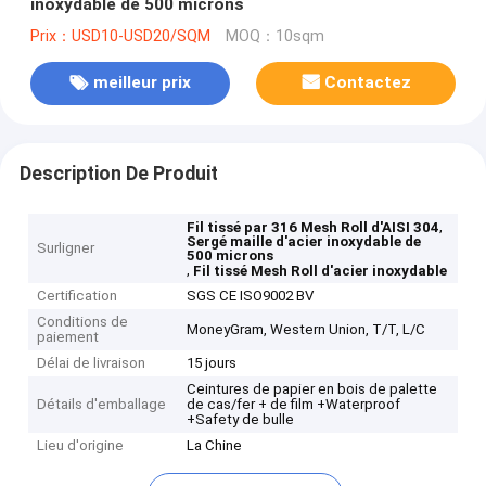
inoxydable de 500 microns
Prix：USD10-USD20/SQM
MOQ：10sqm
meilleur prix
Contactez
Description De Produit
,
Fil tissé par 316 Mesh Roll d'AISI 304
Sergé maille d'acier inoxydable de
Surligner
500 microns
,
Fil tissé Mesh Roll d'acier inoxydable
Certification
SGS CE ISO9002 BV
Conditions de
MoneyGram, Western Union, T/T, L/C
paiement
Délai de livraison
15 jours
Ceintures de papier en bois de palette
Détails d'emballage
de cas/fer + de film +Waterproof
+Safety de bulle
Lieu d'origine
La Chine