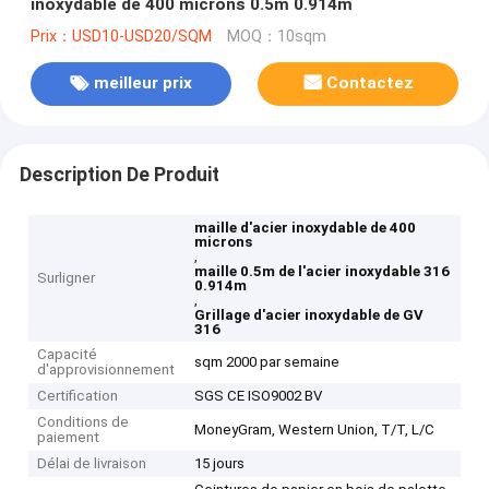
inoxydable de 400 microns 0.5m 0.914m
Prix：USD10-USD20/SQM
MOQ：10sqm
meilleur prix
Contactez
Description De Produit
maille d'acier inoxydable de 400
microns
,
maille 0.5m de l'acier inoxydable 316
Surligner
0.914m
,
Grillage d'acier inoxydable de GV
316
Capacité
sqm 2000 par semaine
d'approvisionnement
Certification
SGS CE ISO9002 BV
Conditions de
MoneyGram, Western Union, T/T, L/C
paiement
Délai de livraison
15 jours