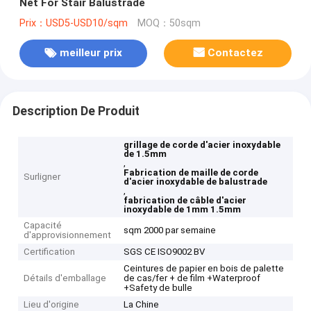
Net For Stair Balustrade
Prix：USD5-USD10/sqm
MOQ：50sqm
meilleur prix
Contactez
Description De Produit
grillage de corde d'acier inoxydable
de 1.5mm
,
Fabrication de maille de corde
Surligner
d'acier inoxydable de balustrade
,
fabrication de câble d'acier
inoxydable de 1mm 1.5mm
Capacité
sqm 2000 par semaine
d'approvisionnement
Certification
SGS CE ISO9002 BV
Ceintures de papier en bois de palette
Détails d'emballage
de cas/fer + de film +Waterproof
+Safety de bulle
Lieu d'origine
La Chine