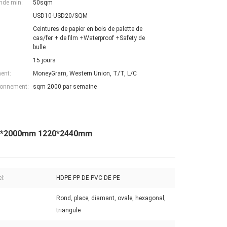
nde min:
50sqm
USD10-USD20/SQM
Ceintures de papier en bois de palette de
cas/fer + de film +Waterproof +Safety de
bulle
15 jours
ent:
MoneyGram, Western Union, T/T, L/C
ionnement:
sqm 2000 par semaine
000*2000mm 1220*2440mm
l:
HDPE PP DE PVC DE PE
Rond, place, diamant, ovale, hexagonal,
triangule