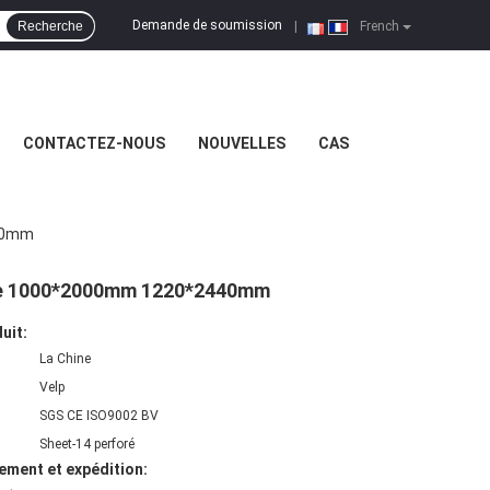
Demande de soumission
Recherche
|
French
CONTACTEZ-NOUS
NOUVELLES
CAS
440mm
que 1000*2000mm 1220*2440mm
uit:
La Chine
Velp
SGS CE ISO9002 BV
Sheet-14 perforé
ement et expédition: