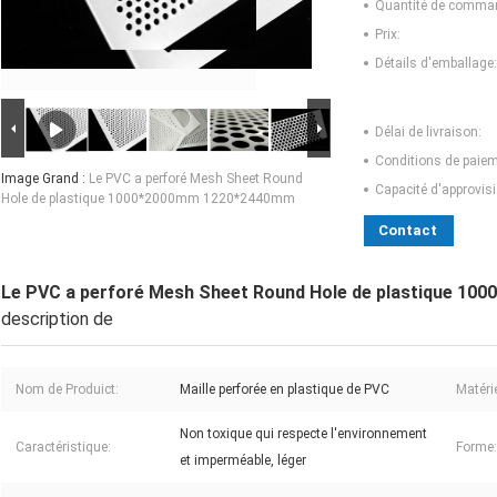
Quantité de comma
Prix:
Détails d'emballage:
Délai de livraison:
Conditions de paiem
Image Grand :
Le PVC a perforé Mesh Sheet Round
Capacité d'approvis
Hole de plastique 1000*2000mm 1220*2440mm
Contact
Le PVC a perforé Mesh Sheet Round Hole de plastique 1
description de
Nom de Produict:
Maille perforée en plastique de PVC
Matérie
Non toxique qui respecte l'environnement
Caractéristique:
Forme:
et imperméable, léger