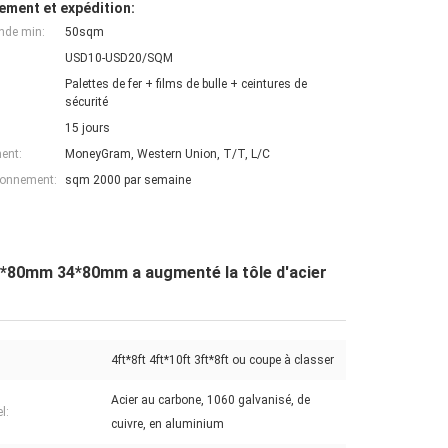
ement et expédition:
nde min:
50sqm
USD10-USD20/SQM
Palettes de fer + films de bulle + ceintures de
sécurité
15 jours
ent:
MoneyGram, Western Union, T/T, L/C
ionnement:
sqm 2000 par semaine
0*80mm 34*80mm a augmenté la tôle d'acier
4ft*8ft 4ft*10ft 3ft*8ft ou coupe à classer
Acier au carbone, 1060 galvanisé, de
l:
cuivre, en aluminium