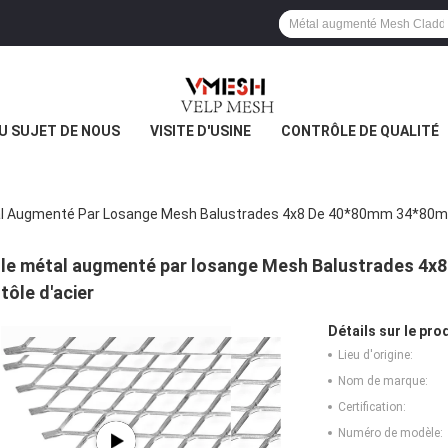
U SUJET DE NOUS
VISITE D'USINE
CONTRÔLE DE QUALITÉ
l Augmenté Par Losange Mesh Balustrades 4x8 De 40*80mm 34*80mm
le métal augmenté par losange Mesh Balustrades 4x
tôle d'acier
Détails sur le prod
Lieu d'origine:
Nom de marque:
Certification:
Numéro de modèle: