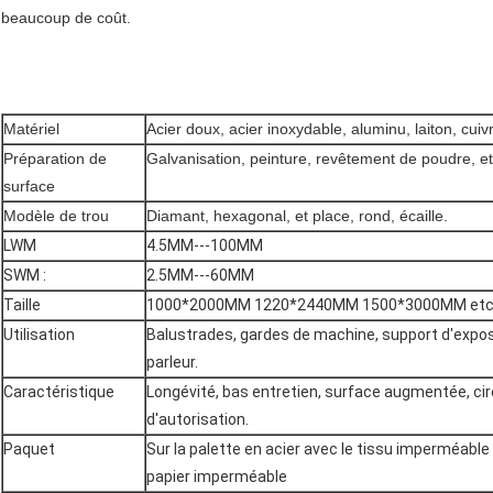
beaucoup de coût.
Matériel
Acier doux, acier inoxydable, aluminu, laiton, cuivr
Préparation de
Galvanisation, peinture, revêtement de poudre, etc
surface
Modèle de trou
Diamant, hexagonal, et place, rond, écaille.
LWM
4.5MM---100MM
SWM :
2.5MM---60MM
Taille
1000*2000MM 1220*2440MM 1500*3000MM etc
Utilisation
Balustrades, gardes de machine, support d'exposit
parleur.
Caractéristique
Longévité, bas entretien, surface augmentée, cir
d'autorisation.
Paquet
Sur la palette en acier avec le tissu imperméable 
papier imperméable