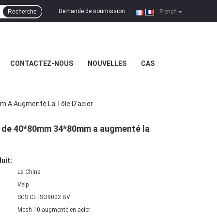
Demande de soumission
Recherche
|
French
CONTACTEZ-NOUS
NOUVELLES
CAS
 A Augmenté La Tôle D'acier
8 de 40*80mm 34*80mm a augmenté la
uit:
La Chine
Velp
SGS CE ISO9002 BV
Mesh-10 augmenté en acier