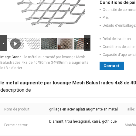
Conditions de pai
Quantité de comma
Prix:
Détails d'emballage:
Délai de livraison:
Conditions de paiem
Capacité d'approvis
Image Grand :
le métal augmenté par losange Mesh
Balustrades 4x8 de 40*80mm 34*80mm a augmenté
Contact
la tôle d'acier
le métal augmenté par losange Mesh Balustrades 4x8 de 4
description de
Nom de produit:
grillage en acier aplati augmenté en métal
Taille:
Diamant, trou hexagonal, carré, gothique
Forme de trou:
Matérie