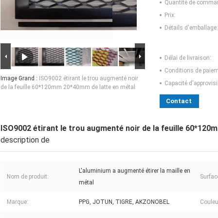
Quantité de comma
Prix:
Détails d'emballage:
Délai de livraison:
Conditions de paiem
Image Grand :
ISO9002 étirant le trou augmenté noir
Capacité d'approvis
de la feuille 60*120mm 20*40mm de latte en métal
Contact
ISO9002 étirant le trou augmenté noir de la feuille 60*12
description de
L'aluminium a augmenté étirer la maille en
Nom de produit:
Surfac
métal
Marque:
PPG, JOTUN, TIGRE, AKZONOBEL
Couleu