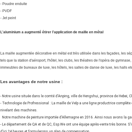
- Poudre enduite
- PVDF
- Jet peint
L'aluminium a augmenté étirer l'application de maille en métal
La maille augmentée décorative en métal est très utilisée dans les façades, les sép
tels que la station d'aéroport, l'hôtel, les clubs, les théatres de l'opéra de gymnase,
immeubles de bureaux de luxe, les hôtels, les salles de danse de luxe, les halls etc
Les avantages de notre usine :
- Notre usine située dans le comté d'Anping, ville de Hengshui, province de Hebei, C
- Technologie de Profressional : La maille de Velp a une ligne productrice complète
nivelant des machines.
Notre machine de peinture importée d'Allemagne en 2016. Ainsi nous avons la ga
- Le département de QA et de QC, Esp.We ont une équipe après-vente très bonne. S'i
d'ici 24 heures et formulerons un plan de compensation.