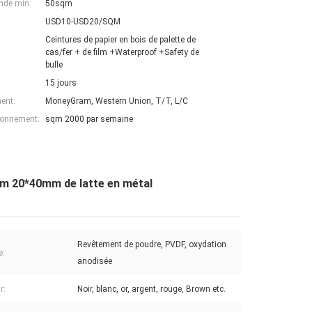
nde min:
50sqm
USD10-USD20/SQM
Ceintures de papier en bois de palette de
cas/fer + de film +Waterproof +Safety de
bulle
15 jours
ent:
MoneyGram, Western Union, T/T, L/C
ionnement:
sqm 2000 par semaine
0mm 20*40mm de latte en métal
Revêtement de poudre, PVDF, oxydation
e:
anodisée
r:
Noir, blanc, or, argent, rouge, Brown etc.