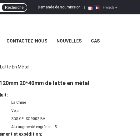
Demande de soumission
Recherche
|
French
CONTACTEZ-NOUS
NOUVELLES
CAS
Latte En Métal
60*120mm 20*40mm de latte en métal
uit:
La Chine
Velp
SGS CE ISO9002 BV
Alu augmenté engrènent -5
ement et expédition: