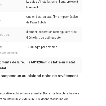
Le guide d'installation en ligne, prélèvent
es:
librement.
Cas en bois, palette, films imperméables
:
de Paper.Bubble
diamant, perforation rectangulaire, trou
de trou:
d'échelle, trou gothique etc.
té
10000sqm par semaine
visionnement:
gmenté de la feuille 60*120mm de latte en métal
,
étal
 suspendue au plafond noire de revêtement
orative architecturale en métal. Notre maille architecturale a
on intérieure et extérieure. Elle donne établir une vue