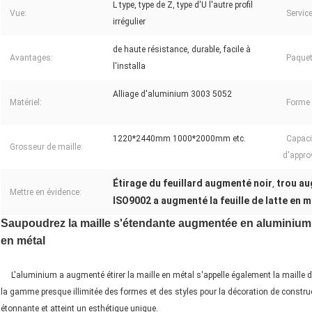
L type, type de Z, type d'U l'autre profil
Vue:
Servic
irrégulier
de haute résistance, durable, facile à
Avantages:
Paquet
l'installa
Alliage d'aluminium 3003 5052
Matériel:
Forme 
1220*2440mm 1000*2000mm etc.
Capaci
Grosseur de maille:
d'appro
Étirage du feuillard augmenté noir
trou au
,
Mettre en évidence:
ISO9002 a augmenté la feuille de latte en m
Saupoudrez la maille s'étendante augmentée en aluminium
en métal
L'aluminium a augmenté étirer la maille en métal s'appelle également la maille déc
la gamme presque illimitée des formes et des styles pour la décoration de constructi
étonnante et atteint un esthétique unique.