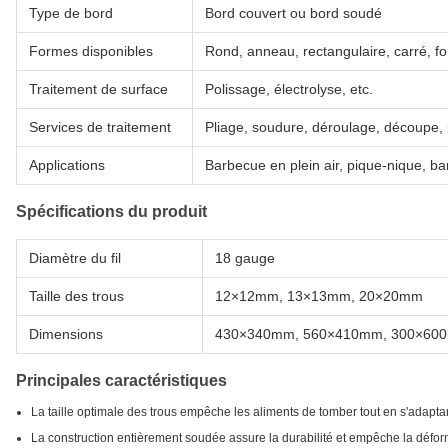
Type de bord
Bord couvert ou bord soudé
Formes disponibles
Rond, anneau, rectangulaire, carré, 
Traitement de surface
Polissage, électrolyse, etc.
Services de traitement
Pliage, soudure, déroulage, découpe,
Applications
Barbecue en plein air, pique-nique, b
Spécifications du produit
Diamètre du fil
18 gauge
Taille des trous
12×12mm, 13×13mm, 20×20mm
Dimensions
430×340mm, 560×410mm, 300×60
Principales caractéristiques
La taille optimale des trous empêche les aliments de tomber tout en s'adaptan
La construction entièrement soudée assure la durabilité et empêche la déformat