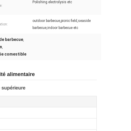
Polishing electrolysis etc
e:
outdoor barbecue,picnic field,seaside
ation:
barbecue,indoor barbecue etc
 de barbecue
,
m
,
rie comestible
ité alimentaire
é supérieure