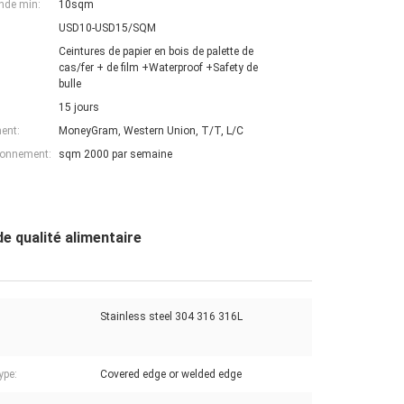
nde min:
10sqm
USD10-USD15/SQM
Ceintures de papier en bois de palette de
cas/fer + de film +Waterproof +Safety de
bulle
15 jours
ent:
MoneyGram, Western Union, T/T, L/C
ionnement:
sqm 2000 par semaine
de qualité alimentaire
Stainless steel 304 316 316L
ype:
Covered edge or welded edge