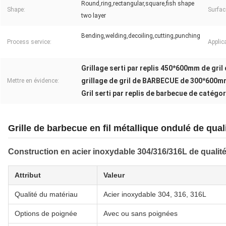
Round,ring,rectangular,square,fish shape
Shape:
Surfac
two layer
Bending,welding,decoiling,cutting,punching
Process service:
Applic
Grillage serti par replis 450*600mm de gril
grillage de gril de BARBECUE de 300*600m
Mettre en évidence:
Gril serti par replis de barbecue de catégo
Grille de barbecue en fil métallique ondulé de qual
Construction en acier inoxydable 304/316/316L de qualit
Attribut
Valeur
Qualité du matériau
Acier inoxydable 304, 316, 316L
Options de poignée
Avec ou sans poignées