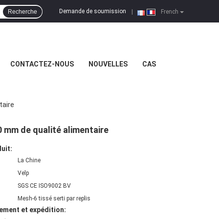
Demande de soumission
Recherche
|
French
CONTACTEZ-NOUS
NOUVELLES
CAS
taire
00 mm de qualité alimentaire
uit:
La Chine
Velp
SGS CE ISO9002 BV
Mesh-6 tissé serti par replis
ement et expédition: