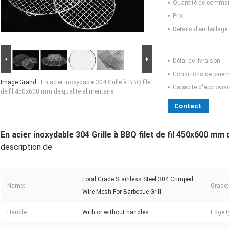
Quantité de comma
Prix:
Détails d'emballage:
Délai de livraison:
Conditions de paiem
Image Grand :
En acier inoxydable 304 Grille à BBQ filet
Capacité d'approvis
de fil 450x600 mm de qualité alimentaire
Contact
En acier inoxydable 304 Grille à BBQ filet de fil 450x600 mm 
description de
Food Grade Stainless Steel 304 Crimped
Name:
Grade:
Wire Mesh For Barbecue Grill
Handle:
With or without handles
Edge t