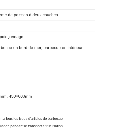
forme de poisson à deux couches
 poinçonnage
arbecue en bord de mer, barbecue en intérieur
0mm, 450×600mm
t à tous les types d'articles de barbecue
ion pendant le transport et l'utilisation